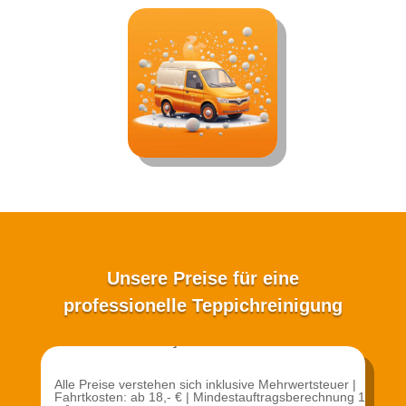
Unsere Preise für eine
professionelle Teppichreinigung
[stm-calc id="1070"]
Alle Preise verstehen sich inklusive Mehrwertsteuer |
F
ahrtkosten: ab 18,- € |
Mindestauftragsberechnung 1