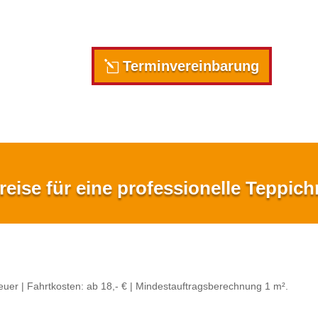
Terminvereinbarung
eise für eine professionelle Teppic
euer | F
ahrtkosten: ab 18,- € |
Mindestauftragsberechnung 1 m².