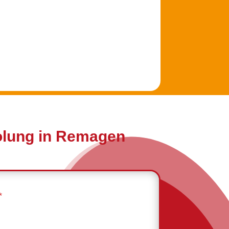
holung in Remagen
*